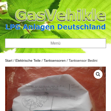
Menü
Start
/
Elektrische Teile
/
Tanksensoren
/ Tanksensor Bedini