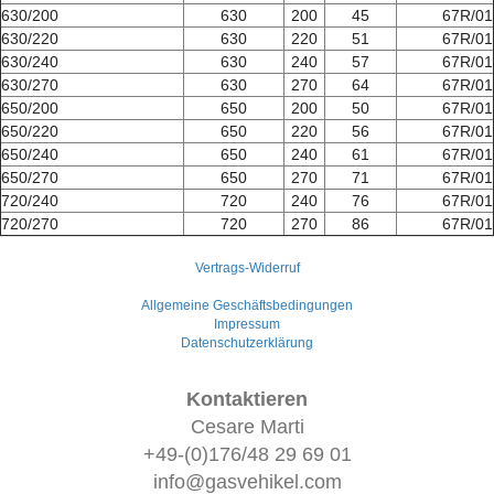
630/200
630
200
45
67R/01
630/220
630
220
51
67R/01
630/240
630
240
57
67R/01
630/270
630
270
64
67R/01
650/200
650
200
50
67R/01
650/220
650
220
56
67R/01
650/240
650
240
61
67R/01
650/270
650
270
71
67R/01
720/240
720
240
76
67R/01
720/270
720
270
86
67R/01
Vertrags-Widerruf
Allgemeine Geschäftsbedingungen
Impressum
Datenschutzerklärung
Kontaktieren
Cesare Marti
+49-(0)176/48 29 69 01
info@gasvehikel.com