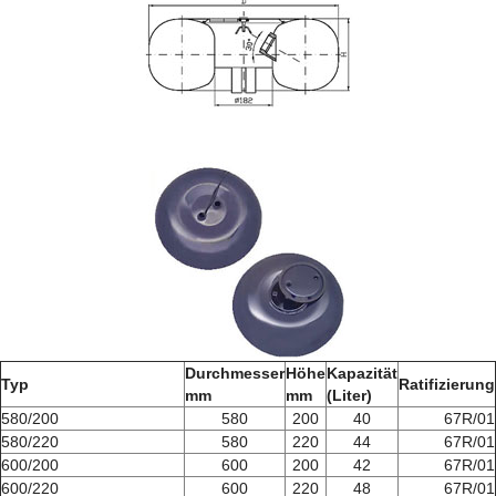
Durchmesser
Höhe
Kapazität
Typ
Ratifizierung
mm
mm
(Liter)
580/200
580
200
40
67R/01
580/220
580
220
44
67R/01
600/200
600
200
42
67R/01
600/220
600
220
48
67R/01