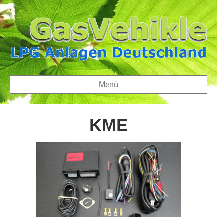
Menü
KME