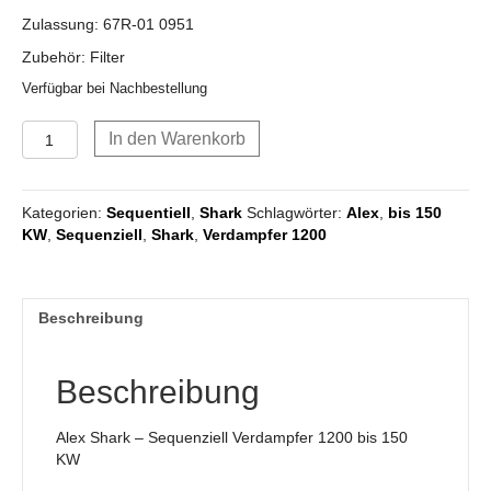
Zulassung: 67R-01 0951
Zubehör: Filter
Verfügbar bei Nachbestellung
Shark
In den Warenkorb
Sequenziell
Verdampfer
1200
Kategorien:
Sequentiell
,
Shark
Schlagwörter:
Alex
,
bis 150
bis
KW
,
Sequenziell
,
Shark
,
Verdampfer 1200
150
KW
Menge
Beschreibung
Beschreibung
Alex Shark – Sequenziell Verdampfer 1200 bis 150
KW