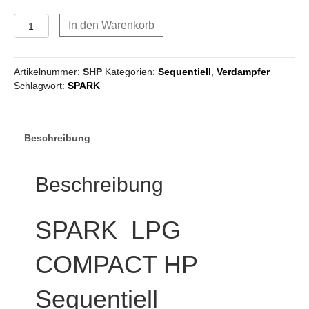
Verdampfer
In den Warenkorb
SPARK
LPG
COMPACT
Artikelnummer:
SHP
Kategorien:
Sequentiell
,
Verdampfer
HP
Schlagwort:
SPARK
Menge
Beschreibung
Beschreibung
SPARK LPG
COMPACT HP
Sequentiell