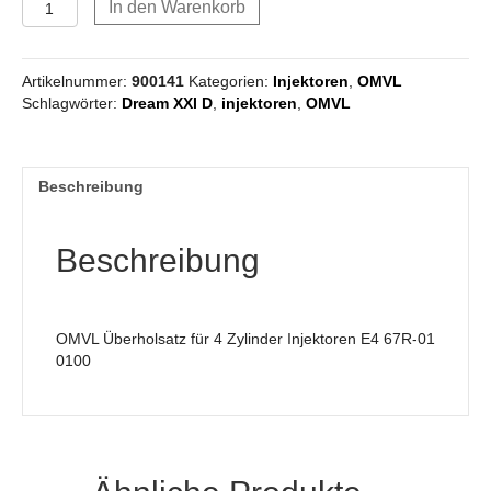
In den Warenkorb
Überholsatz
für
4
Artikelnummer:
900141
Kategorien:
Injektoren
,
OMVL
Zylinder
Schlagwörter:
Dream XXI D
,
injektoren
,
OMVL
Injektoren
Menge
Beschreibung
Beschreibung
OMVL Überholsatz für 4 Zylinder Injektoren E4 67R-01
0100