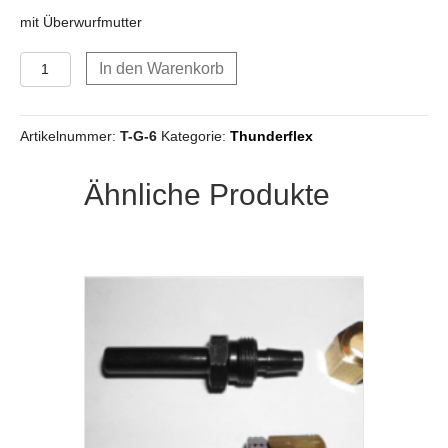
mit Überwurfmutter
Verbinder
In den Warenkorb
Gerade
für
Thunderflex
Artikelnummer:
T-G-6
Kategorie:
Thunderflex
Kunststoffleitung
für
6
Ähnliche Produkte
mm
Innendurchmesser
Menge