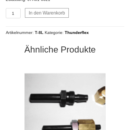
Thunderflex
In den Warenkorb
Kunststoffleitung
Innendurchmesser
8
Artikelnummer:
T-8L
Kategorie:
Thunderflex
mm
Menge
Ähnliche Produkte