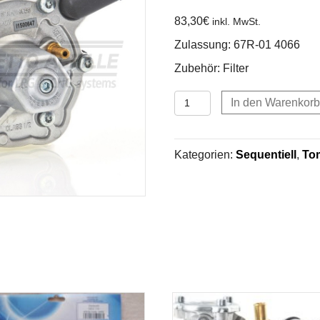
83,30
€
inkl. MwSt.
Zulassung: 67R-01 4066
Zubehör: Filter
Tomasetto
In den Warenkorb
Alaska
AT09
bis
Kategorien:
Sequentiell
,
To
90
KW
Menge