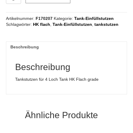
für
4
Loch
Artikelnummer:
F170207
Kategorie:
Tank-Einfüllstutzen
Tank
Schlagwörter:
HK flach
,
Tank-Einfüllstutzen
,
tankstutzen
HK
Flach
grade
Menge
Beschreibung
Beschreibung
Tankstutzen für 4 Loch Tank HK Flach grade
Ähnliche Produkte