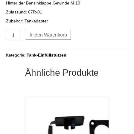
Hinter der Benzinklappe Gewinde M 10
Zulassung: 67R-01
Zubehör: Tankadapter
Tankeinfüllstutzen
In den Warenkorb
M10
(ohne
Tankadapter)
Kategorie:
Tank-Einfüllstutzen
Menge
Ähnliche Produkte