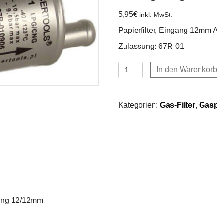
5,95
€
inkl. MwSt.
Papierfilter, Eingang 12mm
Zulassung: 67R-01
Papierfilter,
In den Warenkorb
Eingang
12mm
Ausgang
Kategorien:
Gas-Filter
,
Gas
12/12mm
Menge
gang 12/12mm