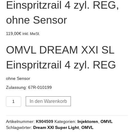
Einspritzrail 4 zyl. REG,
ohne Sensor
119,00
€
inkl. MwSt.
OMVL DREAM XXI SL
Einspritzrail 4 zyl. REG
ohne Sensor
Zulassung: 67R-010199
OMVL
In den Warenkorb
DREAM
XXI
SL
Artikelnummer:
K904509
Kategorien:
Injektoren
,
OMVL
Einspritzrail
Schlagwörter:
Dream XXI Super Light
,
OMVL
4