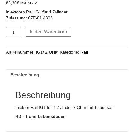
83,30
€
inkl. MwSt.
Injektoren Rail IG1 für 4 Zylinder
Zulassung: 67E-01 4303
Injektor
In den Warenkorb
Rail
IG1
für
Artikelnummer:
IG1/ 2 OHM
Kategorie:
Rail
4
Zylinder
2
Ohm
Beschreibung
mit
T-
Sensor
Beschreibung
Menge
Injektor Rail IG1 für 4 Zylinder 2 Ohm mit T- Sensor
HD = hohe Lebensdauer