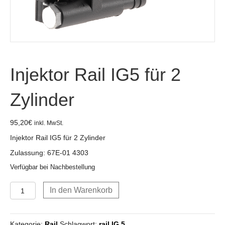
Injektor Rail IG5 für 2
Zylinder
95,20
€
inkl. MwSt.
Injektor Rail IG5 für 2 Zylinder
Zulassung: 67E-01 4303
Verfügbar bei Nachbestellung
Injektor
In den Warenkorb
Rail
IG5
für
Kategorie:
Rail
Schlagwort:
rail IG 5