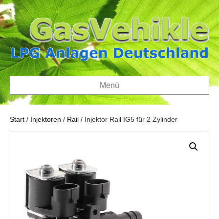
Menü
Start
/
Injektoren
/
Rail
/ Injektor Rail IG5 für 2 Zylinder