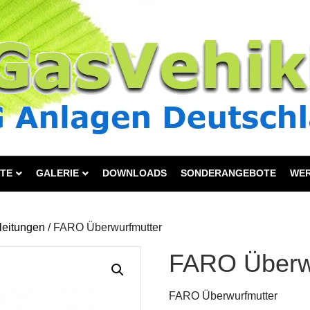
TE
GALERIE
DOWNLOADS
SONDERANGEBOTE
WE
leitungen
/ FARO Überwurfmutter
FARO Überw
FARO Überwurfmutter