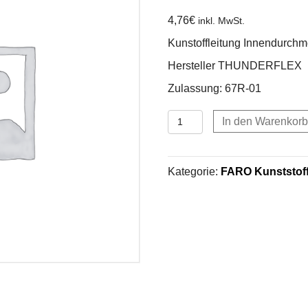
4,76
€
inkl. MwSt.
Kunstoffleitung Innendurch
Hersteller THUNDERFLEX
Zulassung: 67R-01
Kunstoffleitung
In den Warenkorb
Innendurchmesser
6
mm
Kategorie:
FARO Kunststoff
Menge