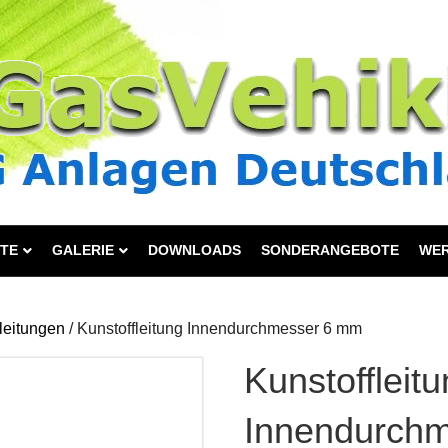
TE
GALERIE
DOWNLOADS
SONDERANGEBOTE
WE
leitungen
/ Kunstoffleitung Innendurchmesser 6 mm
Kunstoffleit
Innendurch