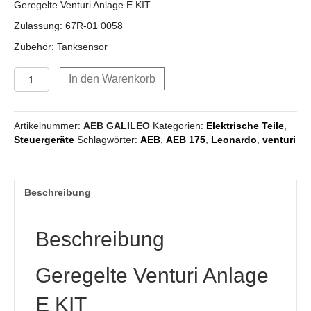
Geregelte Venturi Anlage E KIT
Zulassung: 67R-01 0058
Zubehör: Tanksensor
AEB
In den Warenkorb
170
GALILEO
Geregelte
Artikelnummer:
AEB GALILEO
Kategorien:
Elektrische Teile
,
Venturi
Steuergeräte
Schlagwörter:
AEB
,
AEB 175
,
Leonardo
,
venturi
Anlage
E
KIT
Menge
Beschreibung
Beschreibung
Geregelte Venturi Anlage
E KIT