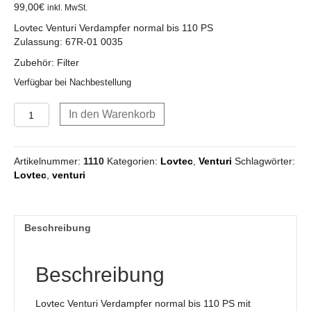
99,00
€
inkl. MwSt.
Lovtec Venturi Verdampfer normal bis 110 PS
Zulassung: 67R-01 0035
Zubehör: Filter
Verfügbar bei Nachbestellung
Lovtec
In den Warenkorb
Venturi
Verdampfer
normal
Artikelnummer:
1110
Kategorien:
Lovtec
,
Venturi
Schlagwörter:
bis
Lovtec
,
venturi
110
PS
/
80
Beschreibung
KW
Menge
Beschreibung
Lovtec Venturi Verdampfer normal bis 110 PS mit