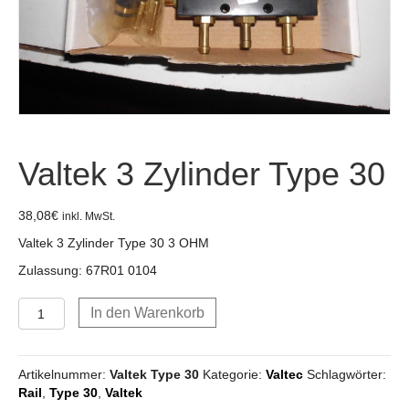
Valtek 3 Zylinder Type 30
38,08
€
inkl. MwSt.
Valtek 3 Zylinder Type 30 3 OHM
Zulassung: 67R01 0104
Valtek
In den Warenkorb
3
Zylinder
Type
Artikelnummer:
Valtek Type 30
Kategorie:
Valtec
Schlagwörter:
30
Rail
,
Type 30
,
Valtek
Menge