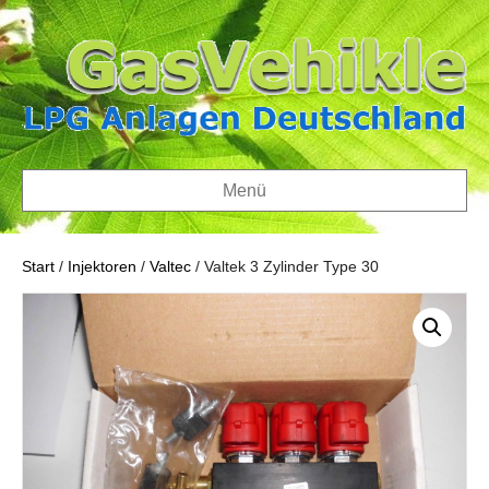
Menü
Start
/
Injektoren
/
Valtec
/ Valtek 3 Zylinder Type 30