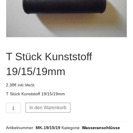
T Stück Kunststoff
19/15/19mm
2,38
€
inkl. MwSt.
T Stück Kunststoff 19/15/19mm
T
In den Warenkorb
Stück
Kunststoff
19/15/19mm
Artikelnummer:
MK-19/15/19
Kategorie:
Wasseranschlüsse
Menge