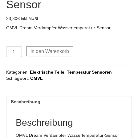
Sensor
23,80
€
inkl. MwSt.
OMVL Dream Verdampfer Wassertemperat ur-Sensor
OMVL
In den Warenkorb
Dream
Verdampfer
Wassertemperatur-
Kategorien:
Elektrische Teile
,
Temperatur Sensoren
Sensor
Schlagwort:
OMVL
Menge
Beschreibung
Beschreibung
OMVL Dream Verdampfer Wassertemperatur-Sensor