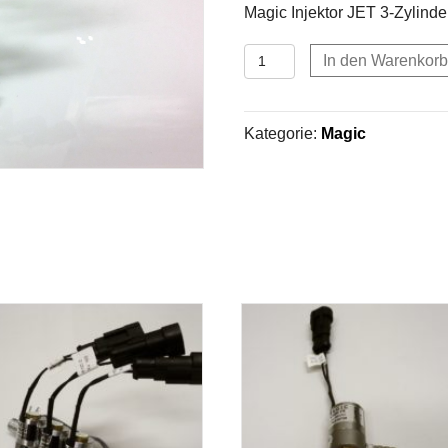
Magic Injektor JET 3-Zylinde
Magic
In den Warenkorb
Injektor
JET
3-
Kategorie:
Magic
Zylinder
Menge