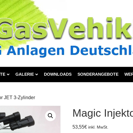
TE
GALERIE
DOWNLOADS
SONDERANGEBOTE
WE
or JET 3-Zylinder
Magic Injekt
53,55
€
inkl. MwSt.