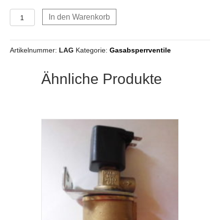
Longas
In den Warenkorb
Gasabsperrventil
ohne
Filter
Artikelnummer:
LAG
Kategorie:
Gasabsperrventile
Eingang
6
mm
Ähnliche Produkte
Menge