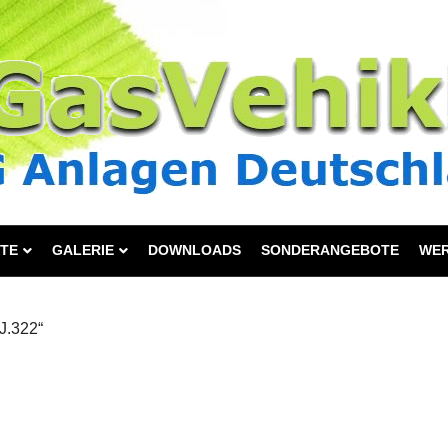
TE
GALERIE
DOWNLOADS
SONDERANGEBOTE
WE
J.322“