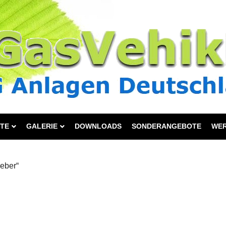
TE
GALERIE
DOWNLOADS
SONDERANGEBOTE
WE
weber“