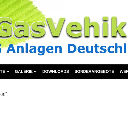
TE
GALERIE
DOWNLOADS
SONDERANGEBOTE
WE
map“